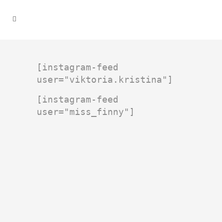
[instagram-feed
user="viktoria.kristina"]
[instagram-feed
user="miss_finny"]
8. September 2019
LETZTE SONNENSTRAHLEN
EINFANGEN IN DER ANDREUS
GOLF LODGE
Anzeige Ihr Lieben, es wurde
mal wieder Zeit für einen