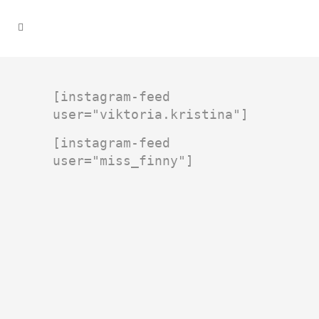
[instagram-feed
user="viktoria.kristina"]
[instagram-feed
user="miss_finny"]
21. Januar 2024
LAPPLAND: SO KLEIDEST DU DICH
RICHTIG!
Werbung / Advertising Da
nach meinen Stories und Posts
zu Lappland sehr viele von euch