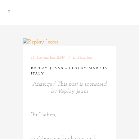
15. November 2019
In
Fashion
REPLAY JEANS – LUXURY MADE IN
ITALY
Anzeige / This post is sponsored
by Replay Jeans
Ihr Lieben,
die Tage werden kürzer und