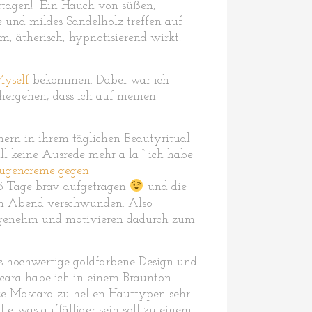
ertagen! Ein Hauch von süßen,
nd mildes Sandelholz treffen auf
 ätherisch, hypnotisierend wirkt.
Myself
bekommen. Dabei war ich
chergehen, dass ich auf meinen
ern in ihrem täglichen Beautyritual
ll keine Ausrede mehr a la “ ich habe
gencreme gegen
 3 Tage brav aufgetragen
und die
n am Abend verschwunden. Also
angenehm und motivieren dadurch zum
das hochwertige goldfarbene Design und
cara habe ich in einem Braunton
rze Mascara zu hellen Hauttypen sehr
 etwas auffälliger sein soll zu einem