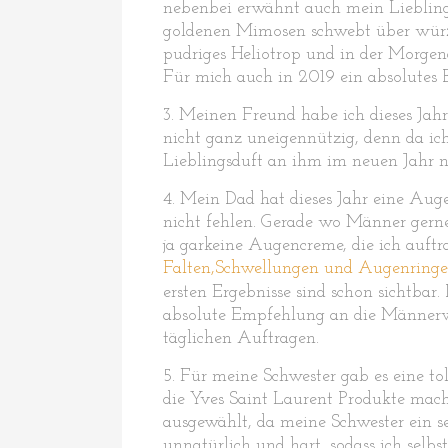
nebenbei erwähnt auch mein Liebling
goldenen Mimosen schwebt über würz
pudriges Heliotrop und in der Morgen
Für mich auch in 2019 ein absolutes 
3. Meinen Freund habe ich dieses Jahr
nicht ganz uneigennützig, denn da ich
Lieblingsduft an ihm im neuen Jahr n
4. Mein Dad hat dieses Jahr eine Au
nicht fehlen. Gerade wo Männer gerne 
ja garkeine Augencreme, die ich auftr
Falten,Schwellungen und Augenringe
ersten Ergebnisse sind schon sichtba
absolute Empfehlung an die Männerwe
täglichen Auftragen.
5. Für meine Schwester gab es eine to
die Yves Saint Laurent Produkte mac
ausgewählt, da meine Schwester ein s
unnatürlich und hart, sodass ich selbs