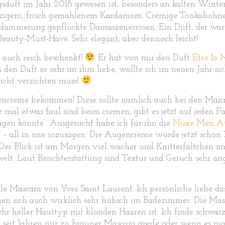
sduft im Jahr 2018 gewesen ist, besonders an kalten Wint
igem, frisch gemahlenem Kardamom. Cremige Tonkabohne u
dämmerung gepflückte Damaszenerrosen. Ein Duft, der warm,
Beauty-Must-Have. Sehr elegant, aber dennoch leicht!
 auch reich beschenkt!
Er hat von mir den Duft
Etro Io 
 den Duft so sehr an ihm liebe, wollte ich im neuen Jahr si
icht verzichten muss!
gencreme bekommen! Diese sollte nämlich auch bei den Männ
mal etwas faul sind beim cremen, gibt es jetzt auf jeden Fa
agen könnte“. Ausgesucht habe ich für ihn die
Nuxe Men Au
– all in one sozusagen. Die Augencreme wurde jetzt schon
r. Der Blick ist am Morgen viel wacher und Knitterfältche
lt. Laut Berichterstattung sind Textur und Geruch sehr 
lle Mascara von Yves Saint Laurent. Ich persönliche liebe 
hen sich auch wirklich sehr hübsch im Badezimmer. Die Mas
ehr heller Hauttyp mit blonden Haaren ist. Ich finde schwa
t seit Jahren nur zu brauner Mascara greife oder wenn es mal