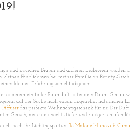
19!
Gange und zwischen Braten und anderen Leckereien werden a
nen kleinen Einblick was bei meiner Familie an Beauty-Ge
einen kleinen Erfahrungsbericht abgeben.
ter anderem ein toller Raumduft unter dem Baum. Genau wie
ängerem auf der Suche nach einem angenehm natürlichen La
 Diffuser
das perfekte Weihnachtsgeschenk für sie. Der Duft
en Geruch, der einen nachts tiefer und ruhiger schlafen läs
 auch noch ihr Lieblingsparfum
Jo Malone Mimosa & Card