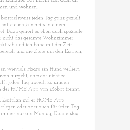
uns Zuhause. Das macht sich auch an
atmen und wohnen.
eispielsweise jeden Tag ganz gezielt
atte euch ja bereits in einem
t. Dazu gehört es eben auch spezielle
 er nicht das gesamte Wohnzimmer
aktisch und ich habe mit der Zeit
sbereich und die Zone um den Esstisch,
ben wieviele Haare ein Hund verliert.
von ausgeht, dass das nicht so
afft jeden Tag überall zu saugen
 in der HOME App von iRobot trennt.
ten Zeitplan ind er HOME App
stlegen oder aber auch für jeden Tag
ise immer nur am Montag, Donnerstag