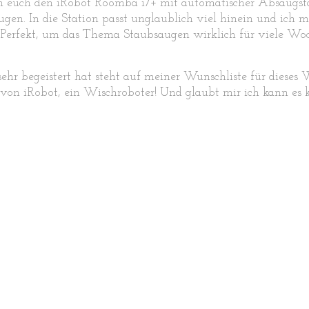
en euch den iRobot Roomba i7+ mit automatischer Absaugsta
gen. In die Station passt unglaublich viel hinein und ich m
 Perfekt, um das Thema Staubsaugen wirklich für viele W
sehr begeistert hat steht auf meiner Wunschliste für diese
 von iRobot, ein Wischroboter! Und glaubt mir ich kann es