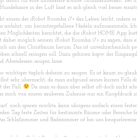
gt damit für eine unfassbare schöne „Grundsauberkeit“ bei 
undehaare in der Luft lässt es sich gleich viel besser ein
ht einem der iRobot Roomba i7+ das Leben leicht, indem er b
 anfährt, um heruntergefallene Nadeln aufzusammeln. Ich h
len Möglichkeiten berichtet, die die iRobot HOME App biete
ist daher möglich seinem iRobot Roomba i7+ zu sagen, dass
reich um den Christbaum herum. Das ist unwahrscheinlich pr
 eben schnell reinigen soll. Dazu gehören bspw. der Eingang
nd Abendessen saugen lasse.
so wichtiger täglich daheim zu saugen. Es ist kaum zu glau
bst sehr überrascht, da man aufgrund seines kurzen Fells da
t der Fall.
Da man es dann aber selbst oft doch nicht sch
dass mich von einem sauberen Zuhause nur ein Knopfdruck
tart“ noch sparen möchte, kann übrigens einfach einen fes
jeden Tag feste Zeiten für bestimmte Räume oder Bereiche fe
. Das Schlafzimmer und Badezimmer ist bei uns beispielswe