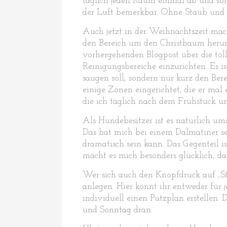
täglich jeden Raum einmal ab und sor
der Luft bemerkbar. Ohne Staub und H
Auch jetzt in der Weihnachtszeit mac
den Bereich um den Christbaum herum
vorhergehenden Blogpost über die tol
Reinigungsbereiche einzurichten. Es 
saugen soll, sondern nur kurz den Be
einige Zonen eingerichtet, die er mal
die ich täglich nach dem Frühstück u
Als Hundebesitzer ist es natürlich um
Das hat mich bei einem Dalmatiner sel
dramatisch sein kann. Das Gegenteil is
macht es mich besonders glücklich, 
Wer sich auch den Knopfdruck auf „S
anlegen. Hier könnt ihr entweder für 
individuell einen Putzplan erstellen
und Sonntag dran.