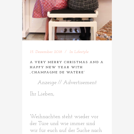
15. Dezember 2018
In
Lifestyle
A VERY MERRY CHRISTMAS AND A
HAPPY NEW YEAR WITH
„CHAMPAGNE DE WATÈRE“
Anzeige // Advertisement
Ihr Lieben,
Weihnachten steht wieder vor
der Türe und wie immer sind
wir für euch auf der Suche nach