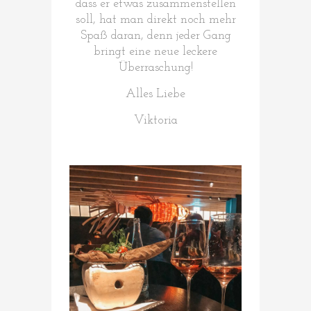
dass er etwas zusammenstellen
soll, hat man direkt noch mehr
Spaß daran, denn jeder Gang
bringt eine neue leckere
Überraschung!
Alles Liebe
Viktoria