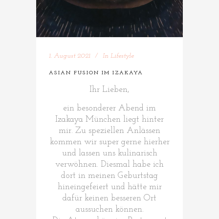
1. August 2021
In
Lifestyle
ASIAN FUSION IM IZAKAYA
Ihr Lieben,
ein besonderer Abend im
Izakaya München liegt hinter
mir. Zu speziellen Anlässen
kommen wir super gerne hierher
und lassen uns kulinarisch
verwöhnen. Diesmal habe ich
dort in meinen Geburtstag
hineingefeiert und hätte mir
dafür keinen besseren Ort
aussuchen können.