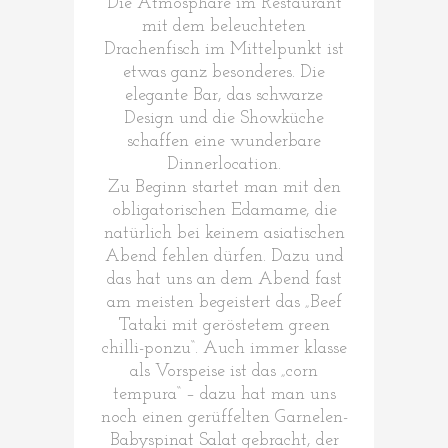
Die Atmosphäre im Restaurant
mit dem beleuchteten
Drachenfisch im Mittelpunkt ist
etwas ganz besonderes. Die
elegante Bar, das schwarze
Design und die Showküche
schaffen eine wunderbare
Dinnerlocation.
Zu Beginn startet man mit den
obligatorischen Edamame, die
natürlich bei keinem asiatischen
Abend fehlen dürfen. Dazu und
das hat uns an dem Abend fast
am meisten begeistert das „Beef
Tataki mit geröstetem green
chilli-ponzu“. Auch immer klasse
als Vorspeise ist das „corn
tempura“ – dazu hat man uns
noch einen gerüffelten Garnelen-
Babyspinat Salat gebracht, der